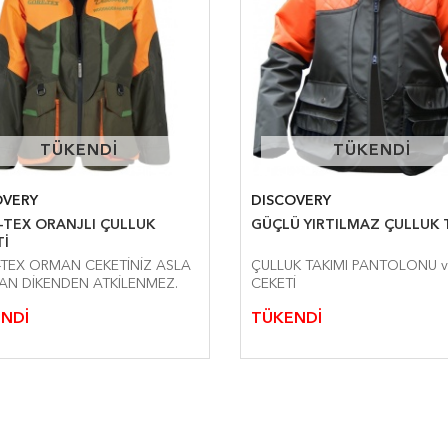
TÜKENDİ
TÜKENDİ
TÜKENDİ
TÜKENDİ
OVERY
DISCOVERY
-TEX ORANJLI ÇULLUK
GÜ
Tİ
TEX ORMAN CEKETİNİZ ASLA
ÇULLUK TAKIMI PANTOLONU ve
AN DİKENDEN ATKİLENMEZ.
CEKETİ
NDİ
TÜKENDİ