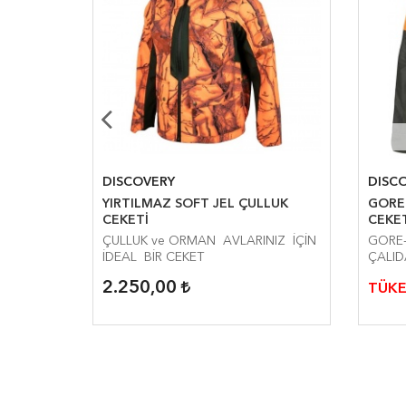
DISCOVERY
DISC
ĞADA
YIRTILMAZ SOFT JEL ÇULLUK
GORE
CEKET.
CEKETİ
CEKE
ADA
ÇULLUK ve ORMAN AVLARINIZ İÇİN
GORE-
KET.
İDEAL BİR CEKET
ÇALID
2.250,00
TÜKE