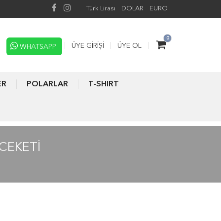
Türk Lirası
DOLAR
EURO
0
ÜYE GIRIŞI
ÜYE OL
WHATSAPP
ER
POLARLAR
T-SHIRT
CEKETİ