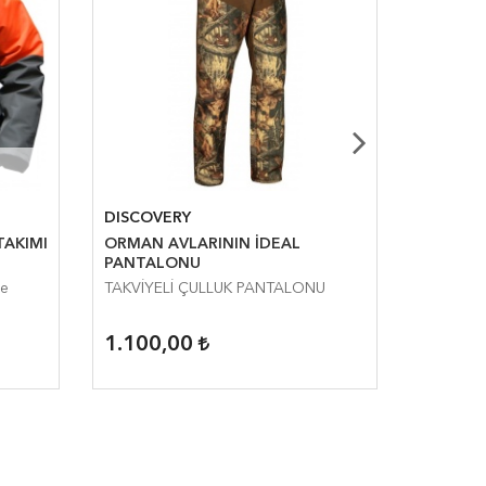
DISCOVERY
DISCOV
ÇLÜ YIRTILMAZ ÇULLUK TAKIMI
ORMAN AVLARININ İDEAL
DİSCOVERY GORE-T
PANTALONU
ÇULLUK 
TAKVİYELİ ÇULLUK PANTALONU
TÜM ORMAN 
ORANJ ÇULLUK v
CEKETİ
1.100,00
TÜKEN