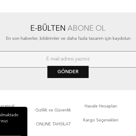
E-BÜLTEN
ABONE OL
En son haberler, bildirimler ve daha fazla tasarım için kaydolun
GÖNDER
urumsal
Havale Hesapları
Gizlilik ve Güvenlik
ılmaktadır.
ÖDEME
Kargo Seçenekleri
inizi
ONLİNE TAHSİLAT
İletişim