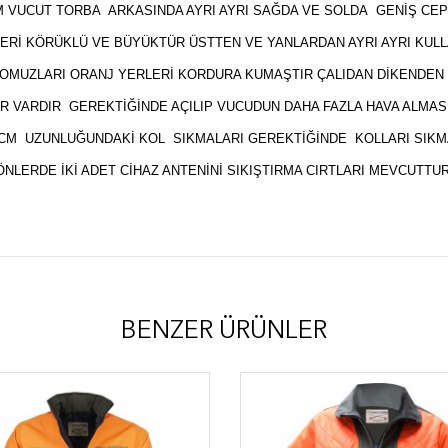
VUCUT TORBA ARKASINDA AYRI AYRI SAĞDA VE SOLDA GENİŞ CE
ERİ KÖRÜKLÜ VE BÜYÜKTÜR ÜSTTEN VE YANLARDAN AYRI AYRI KULL
OMUZLARI ORANJ YERLERİ KORDURA KUMAŞTIR ÇALIDAN DİKENDEN
R VARDIR GEREKTİĞİNDE AÇILIP VUCUDUN DAHA FAZLA HAVA ALMAS
CM UZUNLUĞUNDAKİ KOL SIKMALARI GEREKTİĞİNDE KOLLARI SIKM
ÖNLERDE İKİ ADET CİHAZ ANTENİNİ SIKIŞTIRMA CIRTLARI MEVCUTTUR
BENZER ÜRÜNLER