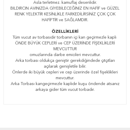
Asla terletmez. kamuflaj desenlidir.
BILDIRCIN AVINIZDA GİYEBİLECEĞİNİZ EN HAFİF ve GÜZEL
RENK YELEKTİR KESİNLİKLE FARKEDİLİRSİNİZ ÇOK ÇOK
HAFİFTİR ve SAĞLAMDIR.
ÖZELLİKLERİ
Tüm vucut av torbasıdır torbanın içi kan geçirmezle kaplı
ÖNDE BÜYÜK CEPLERİ ve CEP ÜZERİNDE FİŞEKLİKLERİ
MEVCUTTUR
omuzlarında darbe emicileri mevcuttur.
Arka torbası oldukça geniştir gerekdiğindede çıtçıtları
açılarak genişletile bilir.
Önlerde iki büyük cepleri ve cep üzerinde özel fişeklikleri
mevcuttur.
Arka Torbası kangeçirmezle kaplıdır kuşu öndende atsanız
arkaya gider tüm vucut torbadır.