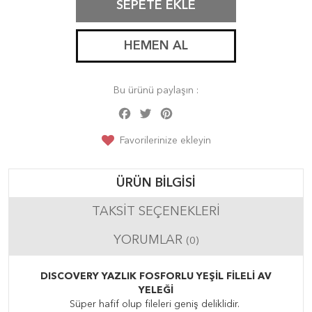
SEPETE EKLE
HEMEN AL
Bu ürünü paylaşın :
Facebook
Twitter
Pinterest
Share
Favorilerinize ekleyin
ÜRÜN BILGISI
TAKSIT SEÇENEKLERI
YORUMLAR
(0)
DISCOVERY YAZLIK FOSFORLU YEŞİL FİLELİ AV
YELEĞİ
Süper hafif olup fileleri geniş deliklidir.