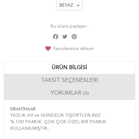
Bu ürünü paylaşın :
Facebook
Twitter
Pinterest
Share
Favorilerinize ekleyin
ÜRÜN BILGISI
TAKSIT SEÇENEKLERI
YORUMLAR
(0)
DRAHTHAAR
YAZLIK AV ve GÜNDELİK TİŞÖRTLER,İNİZ
% 100 PAMUK ÇOK ÇOK ÖZEL BİR PAMUK
KULLANILMIŞTIR...