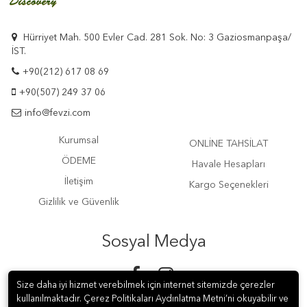
Hürriyet Mah. 500 Evler Cad. 281 Sok. No: 3 Gaziosmanpaşa/
İST.
+90(212) 617 08 69
+90(507) 249 37 06
info@fevzi.com
Kurumsal
ONLİNE TAHSİLAT
ÖDEME
Havale Hesapları
İletişim
Kargo Seçenekleri
Gizlilik ve Güvenlik
Sosyal Medya
Size daha iyi hizmet verebilmek için internet sitemizde çerezler
kullanılmaktadır. Çerez Politikaları Aydınlatma Metni’ni okuyabilir ve