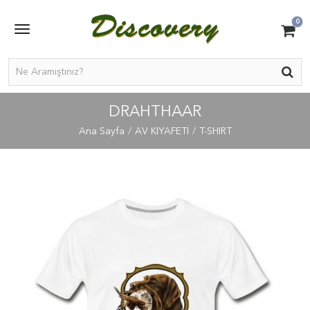
0
DRAHTHAAR
Ana Sayfa
AV KIYAFETİ
T-SHIRT