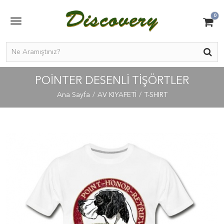
0
POİNTER DESENLİ TİŞÖRTLER
Ana Sayfa
AV KIYAFETİ
T-SHIRT