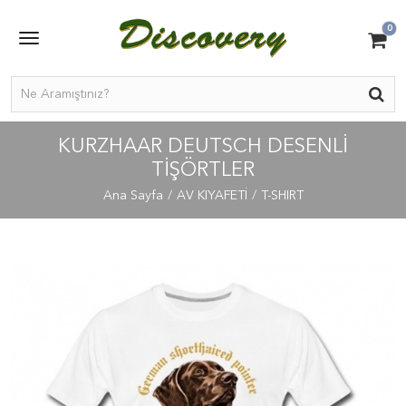
0
KURZHAAR DEUTSCH DESENLİ
TİŞÖRTLER
Ana Sayfa
AV KIYAFETİ
T-SHIRT